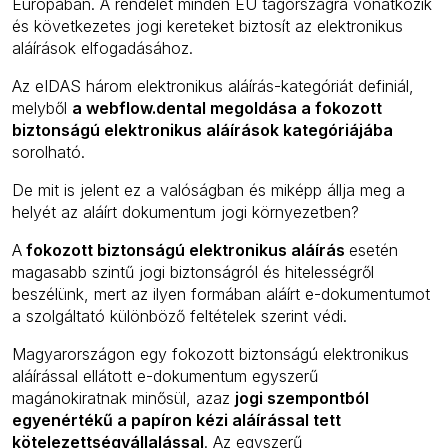
Európában. A rendelet minden EU tagországra vonatkozik
és következetes jogi kereteket biztosít az elektronikus
aláírások elfogadásához.
Az eIDAS három elektronikus aláírás-kategóriát definiál,
melyből
a webflow.dental megoldása a fokozott
biztonságú elektronikus aláírások kategóriájába
sorolható.
De mit is jelent ez a valóságban és miképp állja meg a
helyét az aláírt dokumentum jogi környezetben?
A
fokozott biztonságú elektronikus aláírás
esetén
magasabb szintű jogi biztonságról és hitelességről
beszélünk, mert az ilyen formában aláírt e-dokumentumot
a szolgáltató különböző feltételek szerint védi.
Magyarországon egy fokozott biztonságú elektronikus
aláírással ellátott e-dokumentum egyszerű
magánokiratnak minősül, azaz
jogi szempontból
egyenértékű a papíron kézi aláírással tett
kötelezettségvállalással
. Az egyszerű