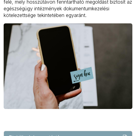
felé, mely hosszútávon fenntartható megoldást biztosít az
egészségügy intézmények dokumentumkezelési
kötelezettsége tekintetében egyaránt.