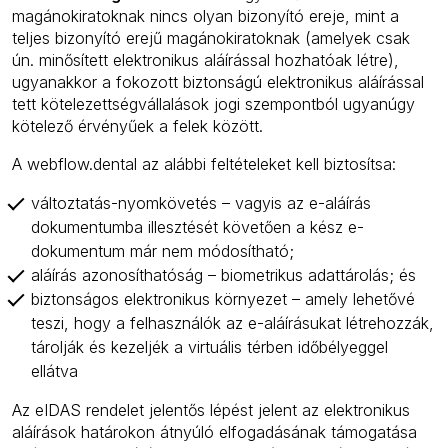
magánokiratoknak nincs olyan bizonyító ereje, mint a
teljes bizonyító erejű magánokiratoknak (amelyek csak
ún. minősített elektronikus aláírással hozhatóak létre),
ugyanakkor a fokozott biztonságú elektronikus aláírással
tett kötelezettségvállalások jogi szempontból ugyanúgy
kötelező érvényűek a felek között.
A webflow.dental az alábbi feltételeket kell biztosítsa:
változtatás-nyomkövetés – vagyis az e-aláírás
dokumentumba illesztését követően a kész e-
dokumentum már nem módosítható;
aláírás azonosíthatóság – biometrikus adattárolás; és
biztonságos elektronikus környezet – amely lehetővé
teszi, hogy a felhasználók az e-aláírásukat létrehozzák,
tárolják és kezeljék a virtuális térben időbélyeggel
ellátva
Az eIDAS rendelet jelentős lépést jelent az elektronikus
aláírások határokon átnyúló elfogadásának támogatása