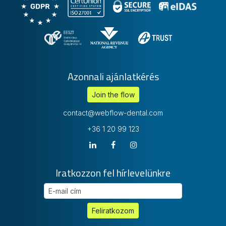
adminisztrációs követelmények teljesítéséhez.
Azonnali ajánlatkérés
Join the flow
contact@webflow-dental.com
+36 1 20 99 123
Iratkozzon fel hírlevelünkre
E-mail cím
Feliratkozom