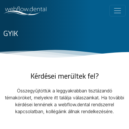
GYIK
Kérdései merültek fel?
Összegyűjtöttük a leggyakrabban tisztázandó
témaköröket, melyekre itt találja válaszainkat. Ha további
kérdései lennének a webflow.dental rendszerrel
kapcsolatban, kollégáink állnak rendelkezésére.