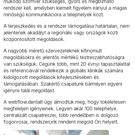
működő szoftver szükséges, gyors és megbízható
rendszer kell, amelyben kiemelt figyelem irányul a magas
minőségű kommunikációra a telephelyek közt.
A terjeszkedés és a rendszer támogatása határtalan, nem
jelentenek akadályt a regionális vagy országok közti
központosított megoldások.
A nagyobb méretű szervezeteknek kifinomult
megoldásokra és jelentős mértékű testreszabhatóságra
van szükségük. Cégünk több, mint 20 évnyi tapasztalattal
és referenciával rendelkezik a globális klinikák számára
kidolgozott megoldások kifejlesztésében és
támogatásában. Szakértő csapatunk bármilyen egyéni
igényre talál megoldást.
A webflow.dentalt úgy álmodtuk meg, hogy tökéletesen
megfeleljen igényeinek. Legyen akár 100 telephelye,
centralizált csapatrészei, több rendelőben is dolgozó
fogorvosai, rendszerünk mindent megold Ön helyett.