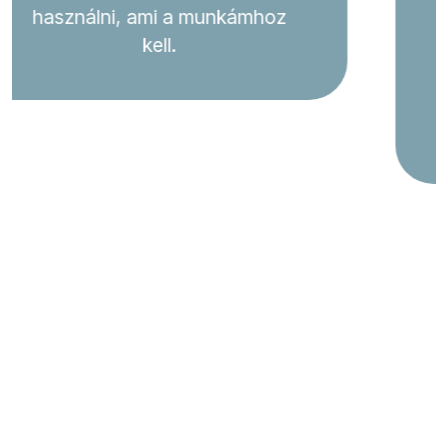
hogy minden könnyen
visszanézhető, hibák rögtön
észrevehetőek. Plusz a
statisztika nagyon
megkönnyíti a munkánkat.