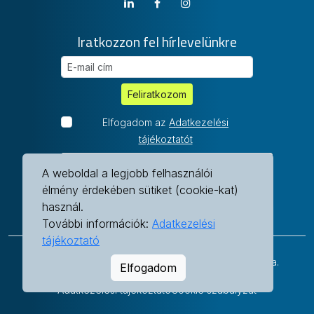
Iratkozzon fel hírlevelünkre
E-mail cím
Feliratkozom
Elfogadom az
Adatkezelési
tájékoztatót
A weboldal a legjobb felhasználói
élmény érdekében sütiket (cookie-kat)
használ.
További információk:
Adatkezelési
tájékoztató
© 2003-2026 webflow.dental Minden jog fenntartva.
Elfogadom
Adatkezelési tájékoztató
Cookie szabályzat