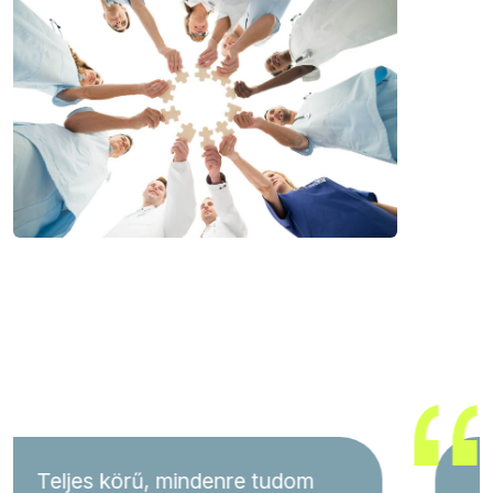
A számlázásnál nagyon jó,